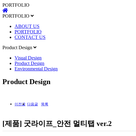
PORTFOLIO
하위분류
하위분류
PORTFOLIO
ABOUT US
PORTFOLIO
CONTACT US
Product Design
Visual Design
Product Design
Environmental Design
Product Design
이전글
다음글
목록
[제품] 굿라이프_안전 멀티탭 ver.2