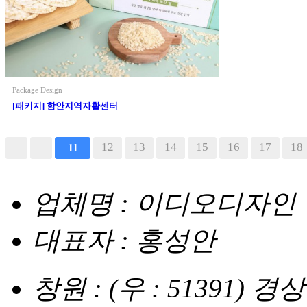
Package Design
[패키지] 함안지역자활센터
다음
맨끝
12
13
14
15
16
17
18
11
업체명 : 이디오디자인
대표자 : 홍성안
창원 : (우 : 51391