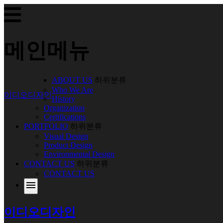
메인메뉴
ABOUT US
하위분류
Who We Are
이디오디자인
History
Organization
Certifications
PORTFOLIO
하위분류
Visual Design
Product Design
Environmental Design
CONTACT US
하위분류
CONTACT US
menu
이디오디자인