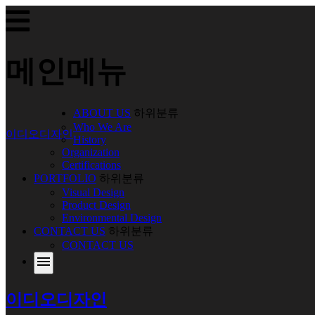
메인메뉴
ABOUT US
하위분류
Who We Are
이디오디자인
History
Organization
Certifications
PORTFOLIO
하위분류
Visual Design
Product Design
Environmental Design
CONTACT US
하위분류
CONTACT US
menu
이디오디자인