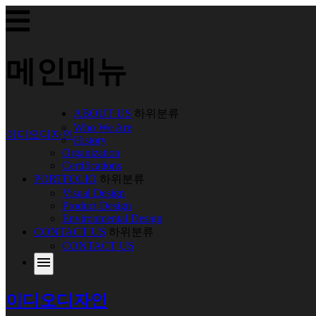
메인메뉴
ABOUT US
하위분류
Who We Are
이디오디자인
History
Organization
Certifications
PORTFOLIO
하위분류
Visual Design
Product Design
Environmental Design
CONTACT US
하위분류
CONTACT US
menu
이디오디자인