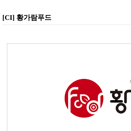
[CI] 황가람푸드